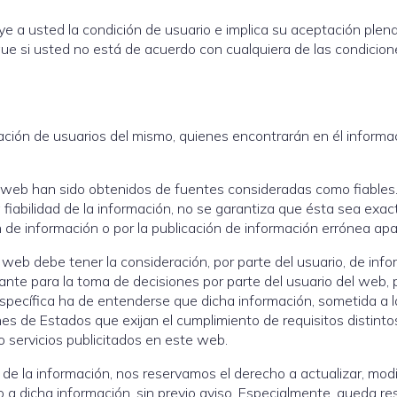
e a usted la condición de usuario e implica su aceptación plena
 que si usted no está de acuerdo con cualquiera de las condicio
ación de usuarios del mismo, quienes encontrarán en él informac
 el web han sido obtenidos de fuentes consideradas como fiable
fiabilidad de la información, no se garantiza que ésta sea exa
n de información o por la publicación de información errónea ap
e web debe tener la consideración, por parte del usuario, de inf
nte para la toma de decisiones por parte del usuario del web, 
a específica ha de entenderse que dicha información, sometida a
nes de Estados que exijan el cumplimiento de requisitos distintos
/o servicios publicitados en este web.
de la información, nos reservamos el derecho a actualizar, modi
o a dicha información, sin previo aviso. Especialmente, queda rese