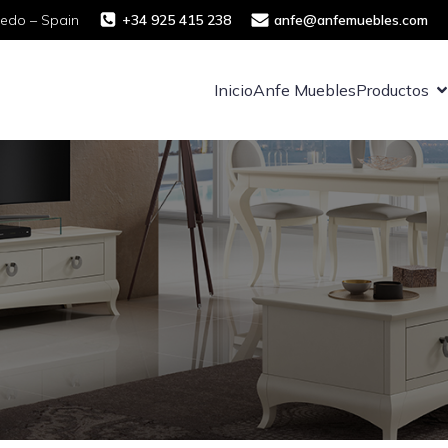
ledo – Spain
+34 925 415 238
anfe@anfemuebles.com
Inicio
Anfe Muebles
Productos