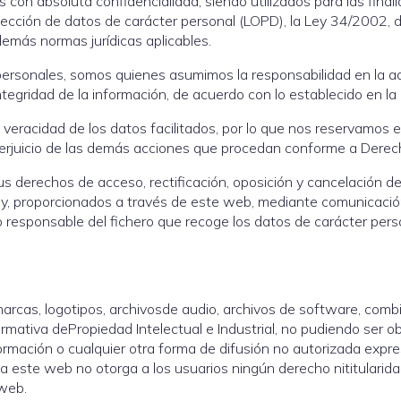
 con absoluta confidencialidad, siendo utilizados para las final
cción de datos de carácter personal (LOPD), la Ley 34/2002, de 
demás normas jurídicas aplicables.
personales, somos quienes asumimos la responsabilidad en la a
ntegridad de la información, de acuerdo con lo establecido en la
a veracidad de los datos facilitados, por lo que nos reservamos e
 perjuicio de las demás acciones que procedan conforme a Derec
sus derechos de acceso, rectificación, oposición y cancelación 
Ley, proporcionados a través de este web, mediante comunicaci
 responsable del fichero que recoge los datos de carácter persona
arcas, logotipos, archivosde audio, archivos de software, combi
mativa dePropiedad Intelectual e Industrial, no pudiendo ser obj
ormación o cualquier otra forma de difusión no autorizada exp
o a este web no otorga a los usuarios ningún derecho nititulari
 web.