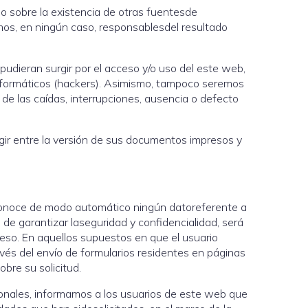
io sobre la existencia de otras fuentesde
emos, en ningún caso, responsablesdel resultado
pudieran surgir por el acceso y/o uso del este web,
s informáticos (hackers). Asimismo, tampoco seremos
de las caídas, interrupciones, ausencia o defecto
gir entre la versión de sus documentos impresos y
econoce de modo automático ningún datoreferente a
to de garantizar laseguridad y confidencialidad, será
cceso. En aquellos supuestos en que el usuario
ravés del envío de formularios residentes en páginas
bre su solicitud.
sonales, informamos a los usuarios de este web que