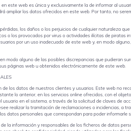
n en este web es única y exclusivamente la de informar al usuar
drá ampliar los datos ofrecidos en este web. Por tanto, no ser
érdidas, los daños o los perjuicios de cualquier naturaleza que 
cos o los provocados por virus o actividades ilícitas de pirata
usuarios por un uso inadecuado de este web y, en modo alguno, 
en modo alguno de las posibles discrepancias que pudieran sur
n sus páginas web u obtenidos electrónicamente de este web.
NALES
n de los datos de nuestros clientes y usuarios. Este web no r
tante lo anterior, en los servicios online ofrecidos, con el obje
el usuario en el sistema, a través de la solicitud de claves de a
esee realizar la tramitación de reclamaciones o incidencias, a t
los datos personales que correspondan para poder informarle so
 de la información y responsables de los ficheros de datos per