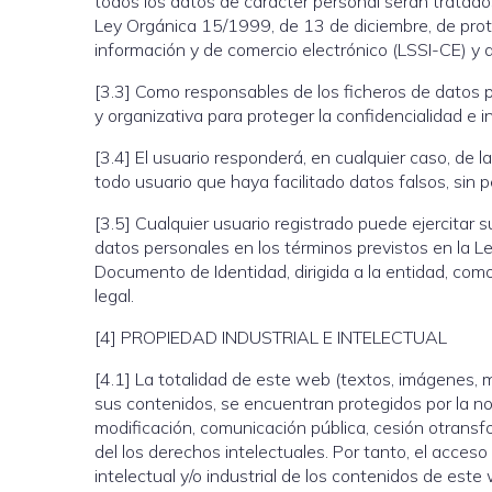
todos los datos de carácter personal serán tratados
Ley Orgánica 15/1999, de 13 de diciembre, de prote
información y de comercio electrónico (LSSI-CE) y 
[3.3] Como responsables de los ficheros de datos 
y organizativa para proteger la confidencialidad e i
[3.4] El usuario responderá, en cualquier caso, de l
todo usuario que haya facilitado datos falsos, sin
[3.5] Cualquier usuario registrado puede ejercitar 
datos personales en los términos previstos en la 
Documento de Identidad, dirigida a la entidad, como
legal.
[4] PROPIEDAD INDUSTRIAL E INTELECTUAL
[4.1] La totalidad de este web (textos, imágenes, m
sus contenidos, se encuentran protegidos por la nor
modificación, comunicación pública, cesión otransf
del los derechos intelectuales. Por tanto, el acces
intelectual y/o industrial de los contenidos de este