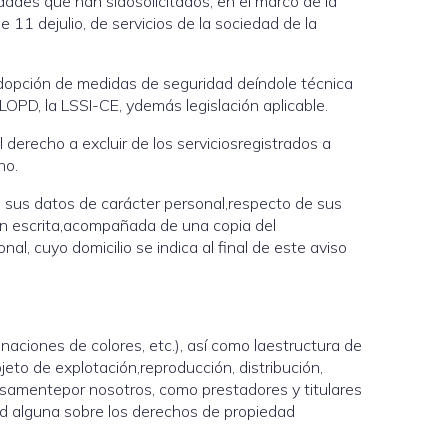
idades que han sidosolicitados, en el marco de la
11 dejulio, de servicios de la sociedad de la
dopción de medidas de seguridad deíndole técnica
 LOPD, la LSSI-CE, ydemás legislación aplicable.
l derecho a excluir de los serviciosregistrados a
ho.
de sus datos de carácter personal,respecto de sus
ón escrita,acompañada de una copia del
l, cuyo domicilio se indica al final de este aviso
naciones de colores, etc.), así como laestructura de
eto de explotación,reproducción, distribución,
resamentepor nosotros, como prestadores y titulares
dad alguna sobre los derechos de propiedad